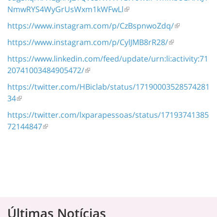
NmwRYS4WyGrUsWxm1kWFwLl
https://www.instagram.com/p/CzBspnwoZdq/
https://www.instagram.com/p/CylJMB8rR28/
https://www.linkedin.com/feed/update/urn:li:activity:71
20741003484905472/
https://twitter.com/HBiclab/status/17190003528574281
34
https://twitter.com/lxparapessoas/status/17193741385
72144847
Últimas Notícias