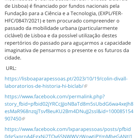
de Lisboa) é financiado por fundos nacionais pela
Fundação para a Ciência e a Tecnologia, (EXPL/FER-
HFC/0847/2021) e tem procurado compreender o
passado da mobilidade urbana (particularmente
ciclável) de Lisboa e da possível utilização destes
repertórios do passado para aguçarmos a capacidade
imaginativa de pensarmos o presente e os futuros da
cidade.
URL:
https://lisboaparapessoas.pt/2023/10/19/colin-divall-
laboratorios-de-historia-hi-biclab/
https://www.facebook.com/permalink.php?
story_fbid=pfbid02jYRCcJjJoNBaTd8m5sUbdG6wa4xeJh8
esMaR968nzqjTsvf8euKU2Bm4DNuJJ2ssl&id=100085154
907450
https://www.facebook.com/lxparapessoas/posts/pfbid
0dgSxqrnA4EgxNj2TQv6SNWWVzWowtiPYmMbeGANtJ1